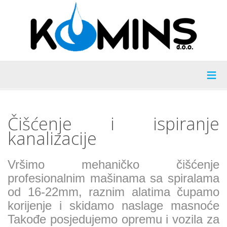
≡
Čišćenje i ispiranje
kanalizacije
Vršimo mehaničko čišćenje
profesionalnim mašinama sa spiralama
od 16-22mm, raznim alatima čupamo
korijenje i skidamo naslage masnoće
Takođe posjedujemo opremu i vozila za