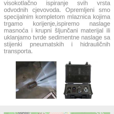
visokotlačno ispiranje svih vrsta
odvodnih cjevovoda. Opremljeni smo
specijalnim kompletom mlaznica kojima
trgamo korijenje,ispiremo naslage
masnoća i krupni šljunčani materijal ili
uklanjamo tvrde sedimentne naslage sa
stijenki pneumatskih i hidrauličnih
transporta.