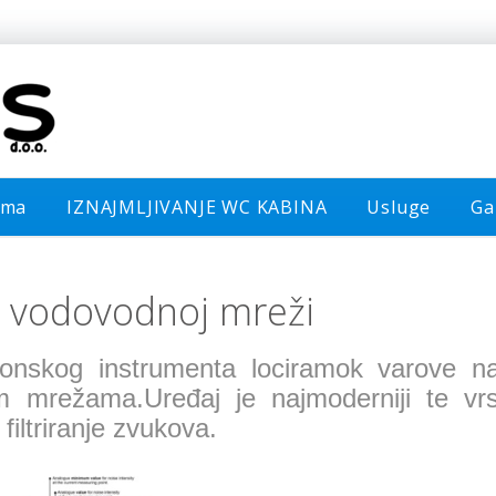
ama
IZNAJMLJIVANJE WC KABINA
Usluge
Ga
a vodovodnoj mreži
fonskog instrumenta lociramok varove
im mrežama.Uređaj je najmoderniji te vrs
iltriranje zvukova.