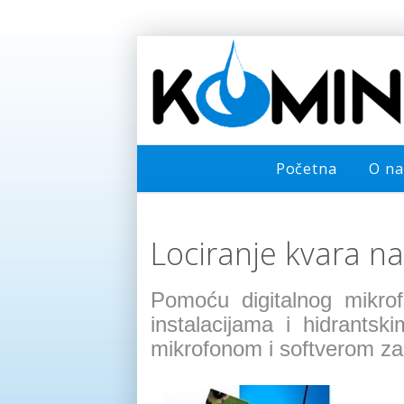
Početna
O n
Lociranje kvara n
Pomoću digitalnog mikro
instalacijama i hidrantsk
mikrofonom i softverom za f